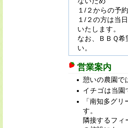
ないため
１/２からの予
１/２の方は当
いたします。
なお、ＢＢＱ希
い。
営業案内
憩いの農園で
イチゴは当園
「南知多グリ
す。
隣接するフィ