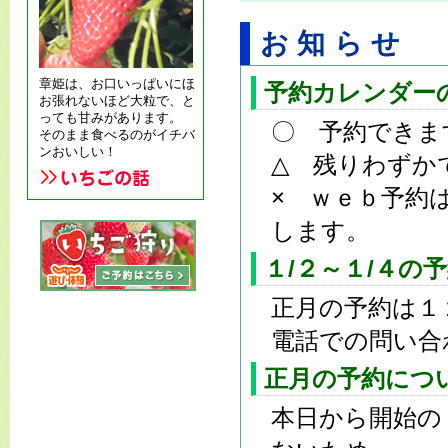
お知らせ
章姫は、お口いっぱいにほ
予約カレンダー
お張れないほど大粒で、と
っても甘みがあります。
〇 予約できま
そのまま食べるのがイチバ
ンおいしい！
△ 残りわずか
× ｗｅｂ予約
します。
１/２～１/４の
正月の予約は１
電話での問い合
正月の予約につ
本日から開始の