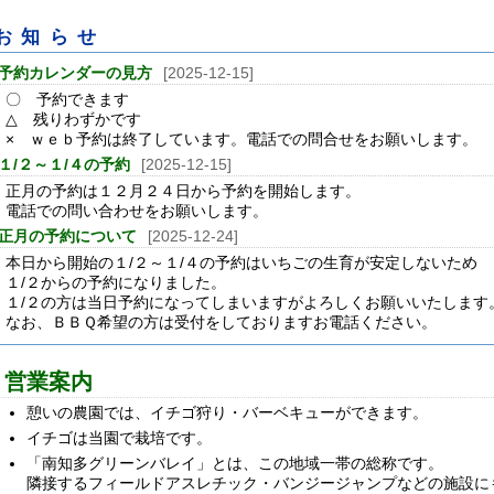
お知らせ
予約カレンダーの見方
[2025-12-15]
〇 予約できます
△ 残りわずかです
× ｗｅｂ予約は終了しています。電話での問合せをお願いします。
１/２～１/４の予約
[2025-12-15]
正月の予約は１２月２４日から予約を開始します。
電話での問い合わせをお願いします。
正月の予約について
[2025-12-24]
本日から開始の１/２～１/４の予約はいちごの生育が安定しないため
１/２からの予約になりました。
１/２の方は当日予約になってしまいますがよろしくお願いいたします
なお、ＢＢＱ希望の方は受付をしておりますお電話ください。
営業案内
憩いの農園では、イチゴ狩り・バーベキューができます。
イチゴは当園で栽培です。
「南知多グリーンバレイ」とは、この地域一帯の総称です。
隣接するフィールドアスレチック・バンジージャンプなどの施設に