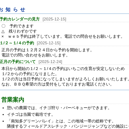
お知らせ
予約カレンダーの見方
[2025-12-15]
〇 予約できます
△ 残りわずかです
× ｗｅｂ予約は終了しています。電話での問合せをお願いします。
１/２～１/４の予約
[2025-12-15]
正月の予約は１２月２４日から予約を開始します。
電話での問い合わせをお願いします。
正月の予約について
[2025-12-24]
本日から開始の１/２～１/４の予約はいちごの生育が安定しないため
１/２からの予約になりました。
１/２の方は当日予約になってしまいますがよろしくお願いいたします
なお、ＢＢＱ希望の方は受付をしておりますお電話ください。
営業案内
憩いの農園では、イチゴ狩り・バーベキューができます。
イチゴは当園で栽培です。
「南知多グリーンバレイ」とは、この地域一帯の総称です。
隣接するフィールドアスレチック・バンジージャンプなどの施設に