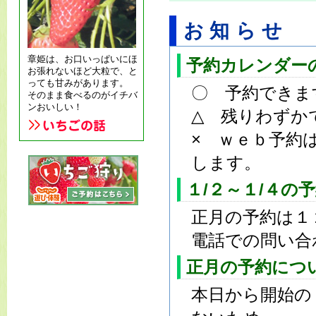
お知らせ
章姫は、お口いっぱいにほ
予約カレンダー
お張れないほど大粒で、と
っても甘みがあります。
〇 予約できま
そのまま食べるのがイチバ
ンおいしい！
△ 残りわずか
× ｗｅｂ予約
します。
１/２～１/４の
正月の予約は１
電話での問い合
正月の予約につ
本日から開始の