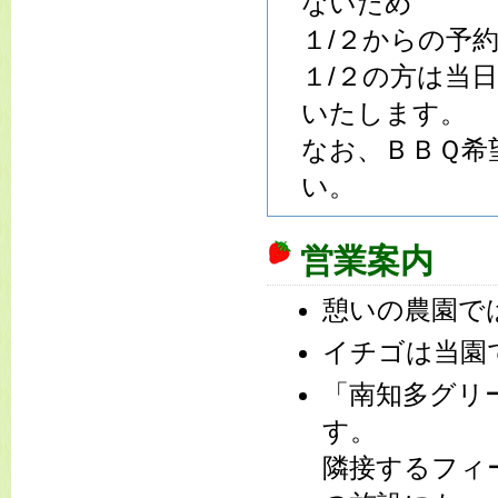
ないため
１/２からの予
１/２の方は当
いたします。
なお、ＢＢＱ希
い。
営業案内
憩いの農園で
イチゴは当園
「南知多グリ
す。
隣接するフィ