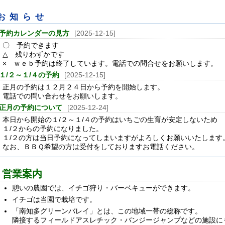
お知らせ
予約カレンダーの見方
[2025-12-15]
〇 予約できます
△ 残りわずかです
× ｗｅｂ予約は終了しています。電話での問合せをお願いします。
１/２～１/４の予約
[2025-12-15]
正月の予約は１２月２４日から予約を開始します。
電話での問い合わせをお願いします。
正月の予約について
[2025-12-24]
本日から開始の１/２～１/４の予約はいちごの生育が安定しないため
１/２からの予約になりました。
１/２の方は当日予約になってしまいますがよろしくお願いいたします
なお、ＢＢＱ希望の方は受付をしておりますお電話ください。
営業案内
憩いの農園では、イチゴ狩り・バーベキューができます。
イチゴは当園で栽培です。
「南知多グリーンバレイ」とは、この地域一帯の総称です。
隣接するフィールドアスレチック・バンジージャンプなどの施設に