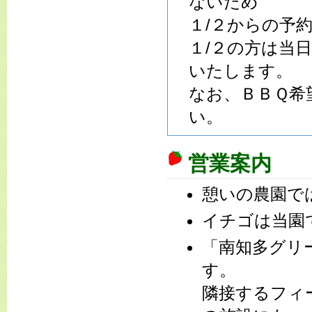
ないため
１/２からの予
１/２の方は当
いたします。
なお、ＢＢＱ希
い。
営業案内
憩いの農園で
イチゴは当園
「南知多グリ
す。
隣接するフィ