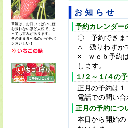
お知らせ
章姫は、お口いっぱいにほ
予約カレンダー
お張れないほど大粒で、と
っても甘みがあります。
〇 予約できま
そのまま食べるのがイチバ
ンおいしい！
△ 残りわずか
× ｗｅｂ予約
します。
１/２～１/４の
正月の予約は１
電話での問い合
正月の予約につ
本日から開始の