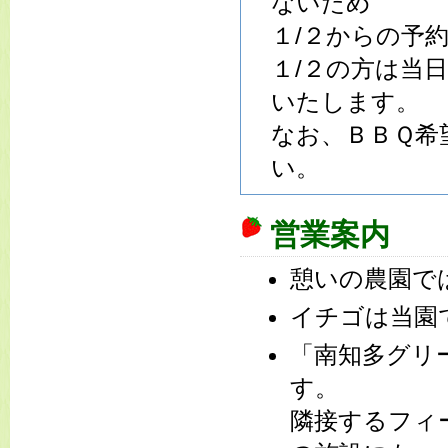
ないため
１/２からの予
１/２の方は当
いたします。
なお、ＢＢＱ希
い。
営業案内
憩いの農園で
イチゴは当園
「南知多グリ
す。
隣接するフィ