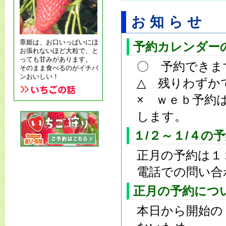
お知らせ
章姫は、お口いっぱいにほ
予約カレンダー
お張れないほど大粒で、と
っても甘みがあります。
〇 予約できま
そのまま食べるのがイチバ
ンおいしい！
△ 残りわずか
× ｗｅｂ予約
します。
１/２～１/４の
正月の予約は１
電話での問い合
正月の予約につ
本日から開始の