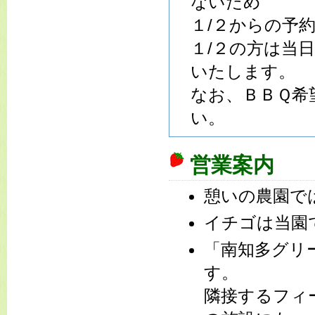
ないため
１/２からの予
１/２の方は当
いたします。
なお、ＢＢＱ希
い。
営業案内
憩いの農園で
イチゴは当園
「南知多グリ
す。
隣接するフィ