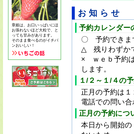
お知らせ
章姫は、お口いっぱいにほ
予約カレンダー
お張れないほど大粒で、と
っても甘みがあります。
〇 予約できま
そのまま食べるのがイチバ
ンおいしい！
△ 残りわずか
× ｗｅｂ予約
します。
１/２～１/４の
正月の予約は１
電話での問い合
正月の予約につ
本日から開始の